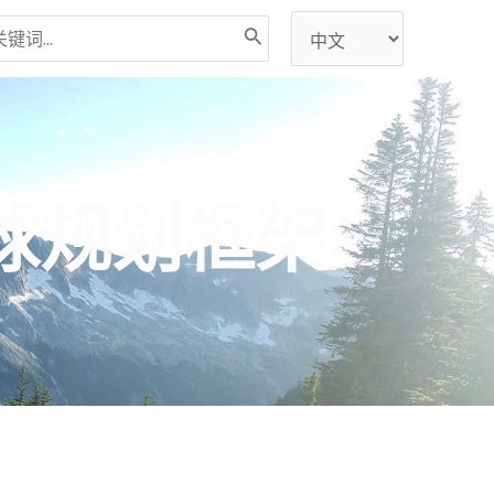
选
择
语
言
球规划框架