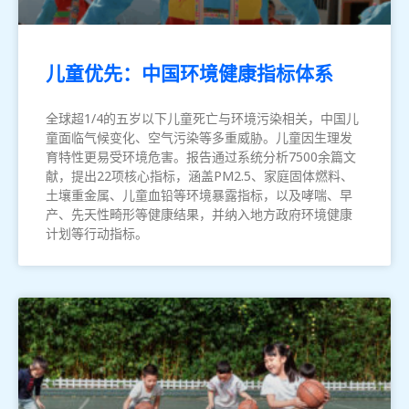
儿童优先：中国环境健康指标体系
全球超1/4的五岁以下儿童死亡与环境污染相关，中国儿
童面临气候变化、空气污染等多重威胁。儿童因生理发
育特性更易受环境危害。报告通过系统分析7500余篇文
献，提出22项核心指标，涵盖PM2.5、家庭固体燃料、
土壤重金属、儿童血铅等环境暴露指标，以及哮喘、早
产、先天性畸形等健康结果，并纳入地方政府环境健康
计划等行动指标。