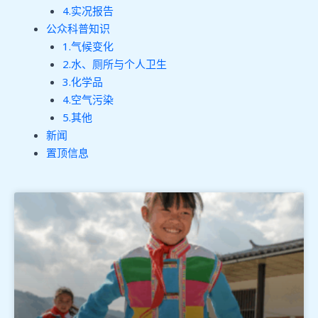
4.实况报告
公众科普知识
1.气候变化
2.水、厕所与个人卫生
3.化学品
4.空气污染
5.其他
新闻
置顶信息