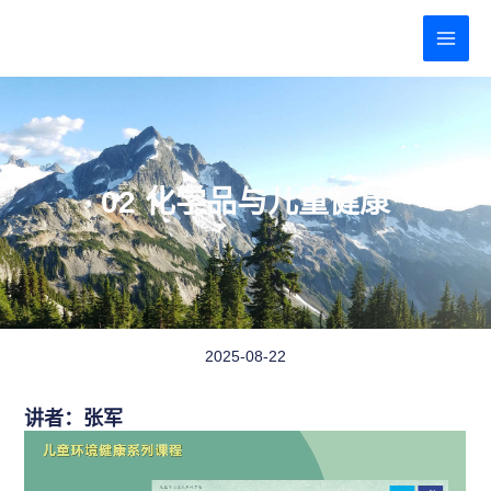
跳
MAI
至
MEN
内
容
02 化学品与儿童健康
2025-08-22
讲者：张军