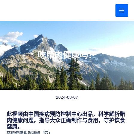
跳
MAI
至
MEN
内
容
吃腊肉健康吗？
2024-08-07
此视频由中国疾病预防控制中心出品，科学解析腊
肉健康问题，指导大众正确制作与食用，守护饮食
健康。
环境健康系列视频（四）